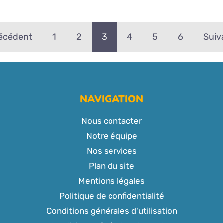
écédent
1
2
3
4
5
6
Suiv
NAVIGATION
Nous contacter
Notre équipe
Nos services
Plan du site
Mentions légales
Politique de confidentialité
Conditions générales d'utilisation