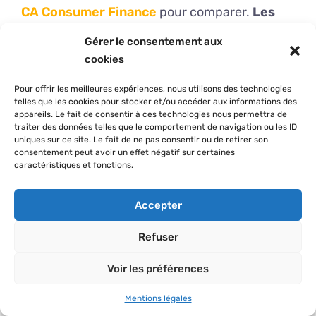
CA Consumer Finance
pour comparer.
Les
facilités de paiement deviennent alors
Gérer le consentement aux
accessibles
pour vos besoins.
cookies
Pour offrir les meilleures expériences, nous utilisons des technologies
Les retraits au distributeur sont possibles mais
telles que les cookies pour stocker et/ou accéder aux informations des
payants.
Comparez bien les tarifs
.
appareils. Le fait de consentir à ces technologies nous permettra de
traiter des données telles que le comportement de navigation ou les ID
uniques sur ce site. Le fait de ne pas consentir ou de retirer son
consentement peut avoir un effet négatif sur certaines
Vous maîtrisez désormais les rouages du
caractéristiques et fonctions.
paiement PSC, ce sésame alliant anonymat
total et gestion budgétaire infaillible
.
Accepter
Activez vos codes sans tarder pour éviter les
Refuser
frais d’inactivité et sécuriser vos achats en
ligne dès aujourd’hui. Votre vie privée mérite
Voir les préférences
une protection blindée.
Mentions légales