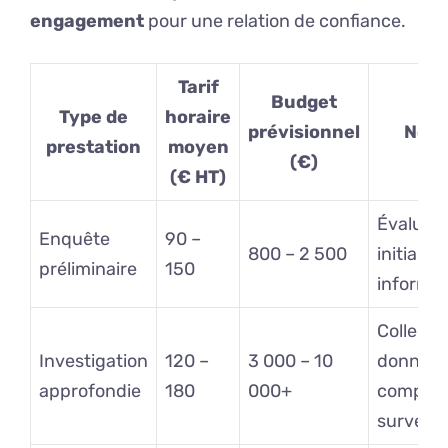
engagement
pour une relation de confiance.
Tarif
Budget
Type de
horaire
prévisionnel
Note
prestation
moyen
(€)
(€ HT)
Évaluati
Enquête
90 –
800 – 2 500
initiale 
préliminaire
150
informat
Collecte
Investigation
120 –
3 000 – 10
donnée
approfondie
180
000+
complex
surveill