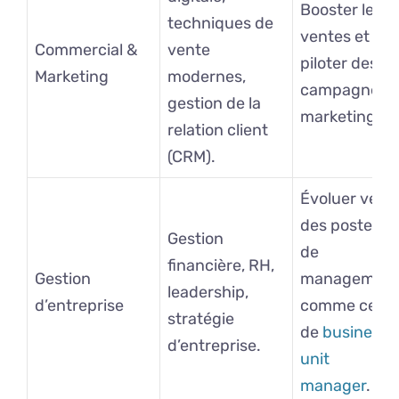
Booster les
techniques de
ventes et
Commercial &
vente
piloter des
Marketing
modernes,
campagnes
gestion de la
marketing.
relation client
(CRM).
Évoluer vers
des postes
Gestion
de
financière, RH,
Gestion
managemen
leadership,
d’entreprise
comme celui
stratégie
de
business
d’entreprise.
unit
manager
.