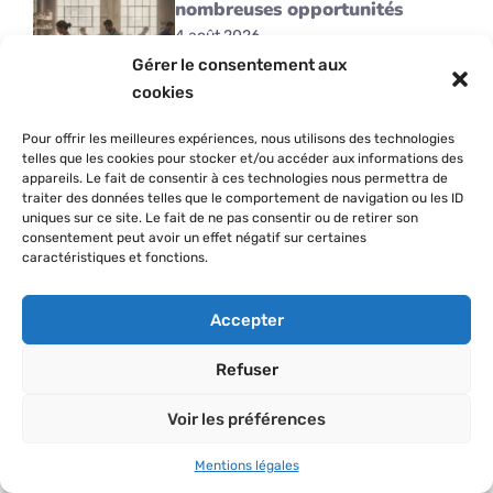
nombreuses opportunités
4 août 2026
Gérer le consentement aux
cookies
Pour offrir les meilleures expériences, nous utilisons des technologies
telles que les cookies pour stocker et/ou accéder aux informations des
Formation ambulancier
appareils. Le fait de consentir à ces technologies nous permettra de
gratuite : toutes les solutions
traiter des données telles que le comportement de navigation ou les ID
possibles
uniques sur ce site. Le fait de ne pas consentir ou de retirer son
consentement peut avoir un effet négatif sur certaines
4 août 2026
caractéristiques et fonctions.
Accepter
CV webmaster : ce qui est bon
Refuser
pour vous
2 août 2026
Voir les préférences
Mentions légales